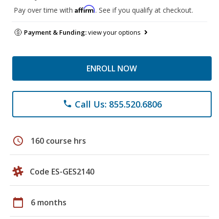
Affirm
Pay over time with
. See if you qualify at checkout.
Payment & Funding:
view your options
ENROLL NOW
Call Us: 855.520.6806
phone
schedule
160 course hrs
Code ES-GES2140
calendar_today
6 months