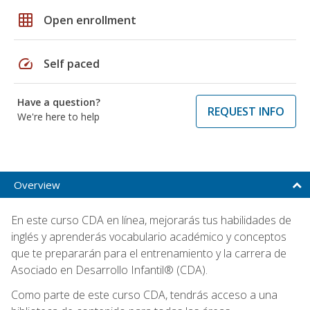
grid_on
Open enrollment
speed
Self paced
Have a question?
REQUEST INFO
We're here to help
Overview
En este curso CDA en línea, mejorarás tus habilidades de
inglés y aprenderás vocabulario académico y conceptos
que te prepararán para el entrenamiento y la carrera de
Asociado en Desarrollo Infantil® (CDA).
Como parte de este curso CDA, tendrás acceso a una