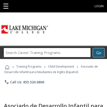
☰
LOGIN
Search
Go
Career
Training
›
›
›
Programs
Training Programs
Child Development
Asociado de
Desarrollo Infantil para Estudiantes de Inglés (Español)
phone
Call Us: 855.520.6806
Asociado de Desarrollo Infantil para