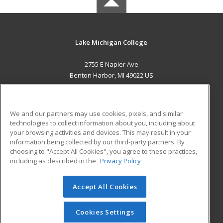
Lake Michigan College
2755 E Napier Ave
Benton Harbor, MI 49022 US
MAIN CONTENT
Career Training
We and our partners may use cookies, pixels, and similar
technologies to collect information about you, including about
ADDITIONAL RESOURCES
your browsing activities and devices. This may result in your
information being collected by our third-party partners. By
Military
Student Blog
choosing to "Accept All Cookies", you agree to these practices,
Financial Assistance
including as described in the
Privacy Policy
Help
Accept All Cookies
© 2026 ed2go, a division of Cengage Learning. All rights
reserved. The material on this site cannot be reproduced or
redistributed unless you have obtained prior written
Cookies Settings
permission from Cengage Learning.
Privacy Policy