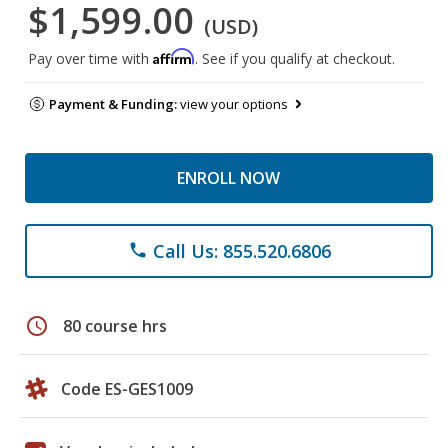
$1,599.00
(USD)
Affirm
Pay over time with
. See if you qualify at checkout.
Payment & Funding:
view your options
ENROLL NOW
Call Us: 855.520.6806
phone
schedule
80 course hrs
Code ES-GES1009