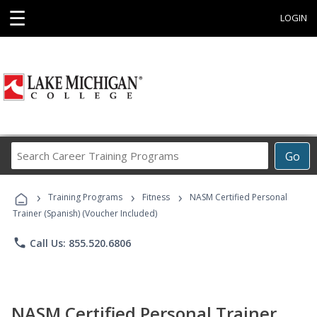
☰
LOGIN
Search
Go
Career
Training
›
›
›
Programs
Training Programs
Fitness
NASM Certified Personal
Trainer (Spanish) (Voucher Included)
phone
Call Us: 855.520.6806
NASM Certified Personal Trainer