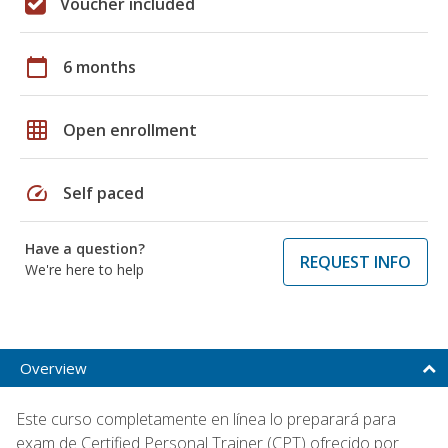
Voucher included
calendar_today
6 months
grid_on
Open enrollment
speed
Self paced
Have a question?
REQUEST INFO
We're here to help
Overview
Este curso completamente en línea lo preparará para
exam de Certified Personal Trainer (CPT) ofrecido por