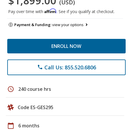
$1,899.00
(USD)
Affirm
Pay over time with
. See if you qualify at checkout.
Payment & Funding:
view your options
ENROLL NOW
Call Us: 855.520.6806
phone
schedule
240 course hrs
Code ES-GES295
calendar_today
6 months