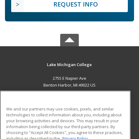
REQUEST INFO
Lake Michigan College
2755 E Napier Ave
Benton Harbor, MI 49022 US
MAIN CONTENT
Career Training
We and our partners may use cookies, pixels, and similar
technologies to collect information about you, including about
ADDITIONAL RESOURCES
your browsing activities and devices. This may result in your
information being collected by our third-party partners. By
Military
Student Blog
choosing to "Accept All Cookies", you agree to these practices,
Financial Assistance
including as described in the
Privacy Policy