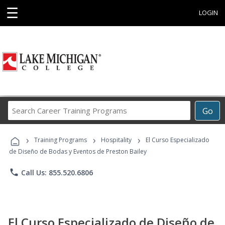
☰
LOGIN
Search
Go
Career
Training
›
›
›
Programs
Training Programs
Hospitality
El Curso Especializado
de Diseño de Bodas y Eventos de Preston Bailey
phone
Call Us: 855.520.6806
El Curso Especializado de Diseño de